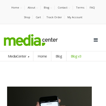
Home
About
Blog
Contact
Terms
FAQ
Shop
Cart
Track Order
My Account
MediaCenter
Home
Blog
Blog v3