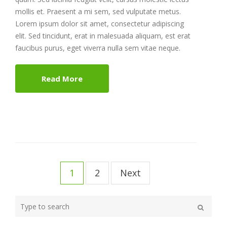
mollis et. Praesent a mi sem, sed vulputate metus.
Lorem ipsum dolor sit amet, consectetur adipiscing
elit. Sed tincidunt, erat in malesuada aliquam, est erat
faucibus purus, eget viverra nulla sem vitae neque.
Read More
Post
navigation
1
2
Next
Type
your
Search
search