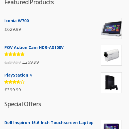
Featured Products
Iconia W700
£
629.99
POV Action Cam HDR-AS100V
Rated
£
299.99
£
269.99
4.67
out
of 5
PlayStation 4
Rated
£
399.99
3.50
out of
5
Special Offers
Dell Inspiron 15.6-Inch Touchscreen Laptop