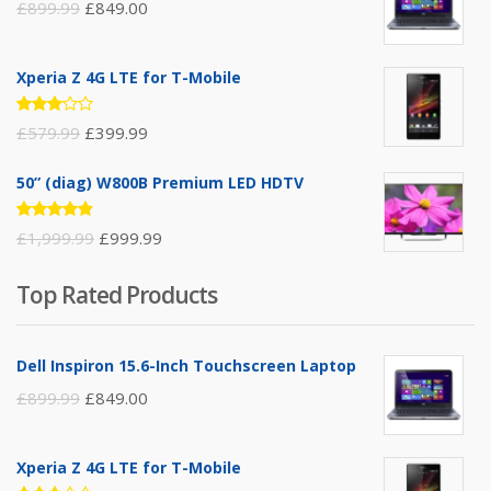
£
899.99
£
849.00
Xperia Z 4G LTE for T-Mobile
Rated
£
579.99
£
399.99
3.00
out of
5
50” (diag) W800B Premium LED HDTV
Rated
£
1,999.99
£
999.99
4.75
out
of 5
Top Rated Products
Dell Inspiron 15.6-Inch Touchscreen Laptop
£
899.99
£
849.00
Xperia Z 4G LTE for T-Mobile