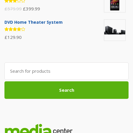
Rated
£
579.99
£
399.99
3.00
out of
5
DVD Home Theater System
Rated
£
129.90
4.00
out of 5
Search
for:
Search